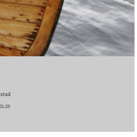
estad
m.se