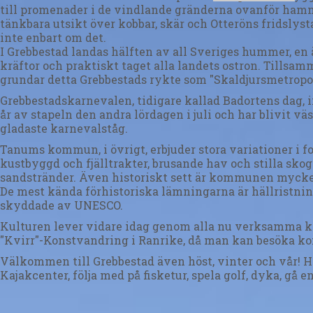
till promenader i de vindlande gränderna ovanför hamn
tänkbara utsikt över kobbar, skär och Otteröns fridslyst
inte enbart om det.
I Grebbestad landas hälften av all Sveriges hummer, en
kräftor och praktiskt taget alla landets ostron. Tillsa
grundar detta Grebbestads rykte som "Skaldjursmetropo
Grebbestadskarnevalen, tidigare kallad Badortens dag, i
år av stapeln den andra lördagen i juli och har blivit vä
gladaste karnevalståg.
Tanums kommun, i övrigt, erbjuder stora variationer i f
kustbyggd och fjälltrakter, brusande hav och stilla skog
sandstränder. Även historiskt sett är kommunen mycket
De mest kända förhistoriska lämningarna är hällristnin
skyddade av UNESCO.
Kulturen lever vidare idag genom alla nu verksamma k
"Kvirr"-Konstvandring i Ranrike, då man kan besöka kon
Välkommen till Grebbestad även höst, vinter och vår! H
Kajakcenter, följa med på fisketur, spela golf, dyka, gå