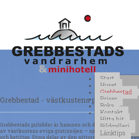
Start
Huset
Grebbestad
Priser
Grebbestad - västkustens pärla
Boka
Kontakt
Hitta hit
Grebbestads pulsåder är hamnen och den 200 meter långa
Bildgalleri
av västkustens eviga gratisnöjen — njutningsfulla prom
Länktips
och betittas. Stora delar av den pittoreska gamla bebyg